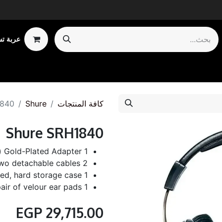
عربة ت
Shop by Ca
كافة المنتجات
Shure
1840
Shure SRH1840
1 Threaded ¼” (6.3mm) Gold-Plated Adapter
2 Two detachable cables
1 Zippered, hard storage case
1 Additional pair of velour ear pads
EGP
29,715.00