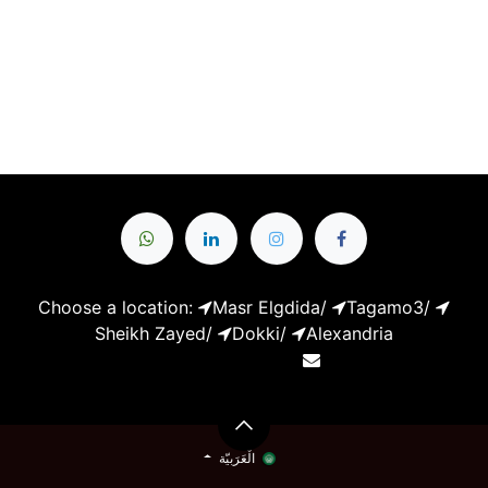
Choose a location:
Masr Elgdida
/
Tagamo3
/
Sheikh Zayed
/
Dokki
/
Alexandria
guitarshop.egypt@gmail.com
01222933903
الْعَرَبيّة